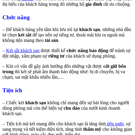
thị hiếu của khách hàng trong đó những hộ
gia đình
rất ưa chuộng.
Chức năng
– Để khách hàng yên tâm khi lưu trú lại
khách sạn
, những nhà đầu
tư chọn
két sắt
để tạo nên sự riêng tư, thoải mái khi ra ngoài mà
không tiện mang theo
tài sản
.
–
Két sắt khách sạn
được thiết kế
chức năng báo động
để tránh sự
đột nhập, xâm phạm sự
riêng tư
của khách sử dụng phòng.
– Khi có vấn đề gây ảnh hưởng đến những vật được
cất giữ bên
trong
thì két sẽ phát âm thanh báo động như: bị di chuyển, bị va
chạm, sai mật khẩu nhiều lần,…
Tiện ích
– Chiếc két
khách sạn
không chỉ mang đến sự hài lòng cho người
dùng phòng mà còn thể hiện sự
chu đáo
của nười kinh doanh
khách sạn.
– Tiện ích mà két mang đến cho khách sạn là tăng tính
tiện nghị
, sự
sang trọng và tiết kiệm diện tích, tăng tính
thẩm mỹ
cho không gian
với hình dáng, màu sắc đẹp mắt, hiện đại.