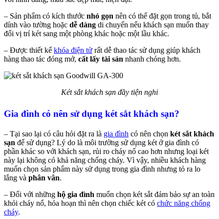
– Sản phẩm có kích thước
nhỏ gọn
nên có thể đặt gọn trong tủ, bắt
dính vào tường hoặc
dễ dàng
di chuyển nếu khách sạn muốn thay
đổi vị trí két sang một phòng khác hoặc một lầu khác.
– Được thiết kế
khóa điện tử
rất dễ thao tác sử dụng giúp khách
hàng thao tác đóng mở,
cất lấy tài sản
nhanh chóng hơn.
Két sắt khách sạn đầy tiện nghi
Gia đình có nên sử dụng két sắt khách sạn?
– Tại sao lại có câu hỏi đặt ra là
gia đình
có nên chọn
két sắt khách
sạn
để sử dụng? Lý do là môi trường sử dụng két ở gia đình có
phần khác so với khách sạn, rủi ro cháy nổ cao hơn nhưng loại két
này lại không có khả năng chống cháy.
Vì vậy, nhiều khách hàng
muốn chọn sản phẩm này sử dụng trong gia đình nhưng tỏ ra lo
lắng và
phân vân
.
– Đối với những
hộ gia đình
muốn chọn két sắt đảm bảo sự an toàn
khỏi cháy nổ, hỏa hoạn thì nên chọn chiếc két có
chức năng chống
cháy
.