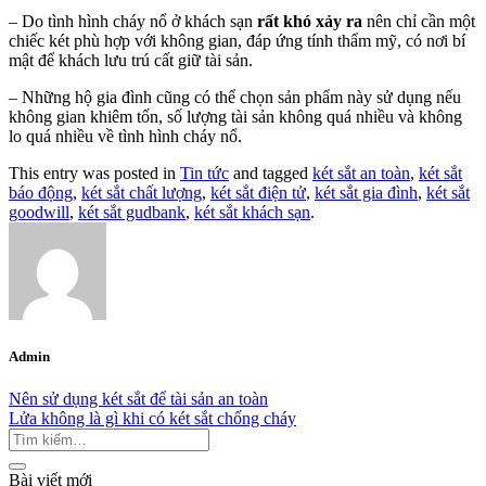
– Do tình hình cháy nổ ở khách sạn
rất khó xảy ra
nên chỉ cần một
chiếc két phù hợp với không gian, đáp ứng tính thẩm mỹ, có nơi bí
mật để khách lưu trú cất giữ tài sản.
– Những hộ gia đình cũng có thể chọn sản phẩm này sử dụng nếu
không gian khiêm tốn, số lượng tài sản không quá nhiều và không
lo quá nhiều về tình hình cháy nổ.
This entry was posted in
Tin tức
and tagged
két sắt an toàn
,
két sắt
báo động
,
két sắt chất lượng
,
két sắt điện tử
,
két sắt gia đình
,
két sắt
goodwill
,
két sắt gudbank
,
két sắt khách sạn
.
Admin
Nên sử dụng két sắt để tài sản an toàn
Lửa không là gì khi có két sắt chống cháy
Bài viết mới