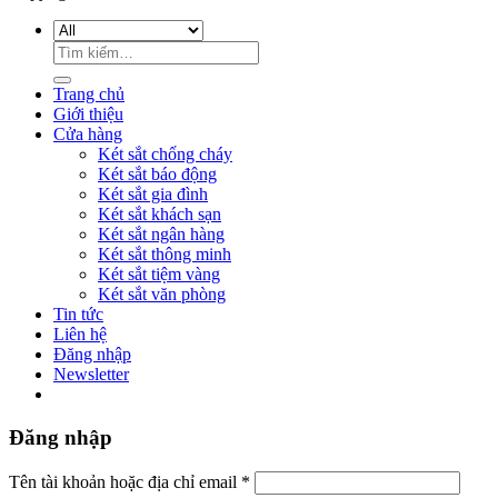
Trang chủ
Giới thiệu
Cửa hàng
Két sắt chống cháy
Két sắt báo động
Két sắt gia đình
Két sắt khách sạn
Két sắt ngân hàng
Két sắt thông minh
Két sắt tiệm vàng
Két sắt văn phòng
Tin tức
Liên hệ
Đăng nhập
Newsletter
Đăng nhập
Tên tài khoản hoặc địa chỉ email
*